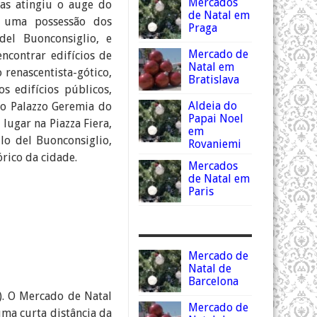
Mercados
as atingiu o auge do
de Natal em
e uma possessão dos
Praga
el Buonconsiglio, e
Mercado de
ncontrar edifícios de
Natal em
 renascentista-gótico,
Bratislava
s edifícios públicos,
Aldeia do
, o Palazzo Geremia do
Papai Noel
lugar na Piazza Fiera,
em
o del Buonconsiglio,
Rovaniemi
órico da cidade.
Mercados
de Natal em
Paris
Mercado de
Natal de
Barcelona
). O Mercado de Natal
Mercado de
uma curta distância da