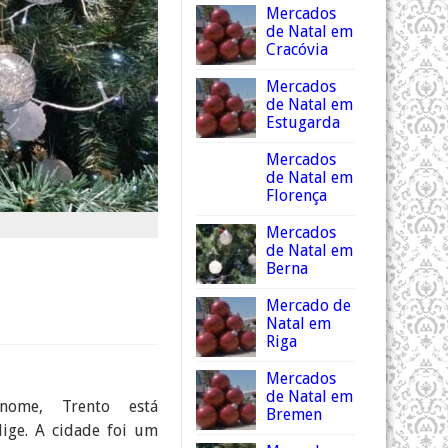
Mercados
de Natal em
Cracóvia
Mercados
de Natal em
Estugarda
Mercados
de Natal em
Florença
Mercados
de Natal em
Berna
Mercado de
Natal em
Riga
Mercados
de Natal em
nome, Trento está
Bremen
ige. A cidade foi um