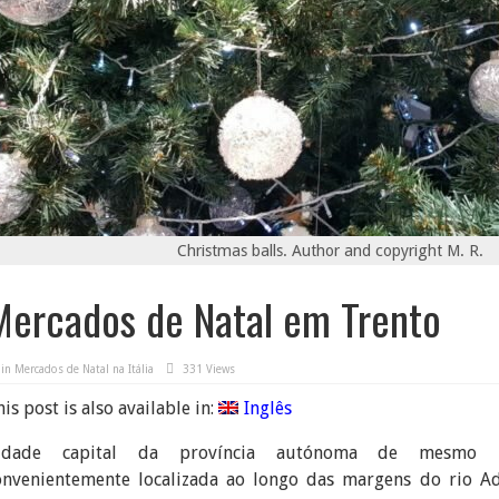
Christmas balls. Author and copyright M. R.
Mercados de Natal em Trento
in
Mercados de Natal na Itália
331 Views
is post is also available in:
Inglês
idade capital da província autónoma de mesmo 
onvenientemente localizada ao longo das margens do rio Ad