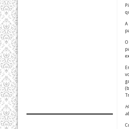
P
q
A
p
O
p
ex
E
v
g
(
T
H
a
C