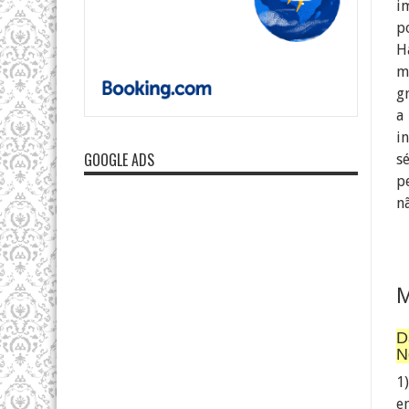
i
p
H
m
g
a
i
GOOGLE ADS
s
p
n
D
N
1
e