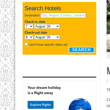
Th
C
c