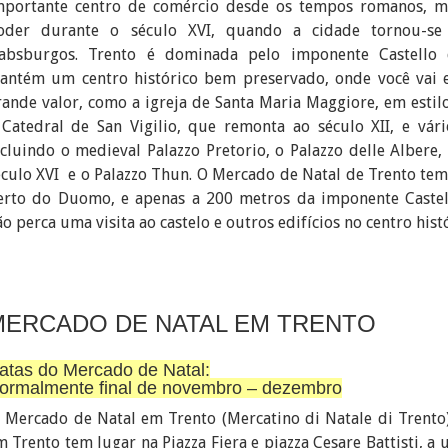
mportante centro de comércio desde os tempos romanos, m
oder durante o século XVI, quando a cidade tornou-s
absburgos. Trento é dominada pelo imponente Castello d
antém um centro histórico bem preservado, onde você vai e
rande valor, como a igreja de Santa Maria Maggiore, em estilo
 Catedral de San Vigilio, que remonta ao século XII, e vário
ncluindo o medieval Palazzo Pretorio, o Palazzo delle Albere
éculo XVI e o Palazzo Thun. O Mercado de Natal de Trento tem 
erto do Duomo, e apenas a 200 metros da imponente Castell
ão perca uma visita ao castelo e outros edifícios no centro hist
MERCADO DE NATAL EM TRENTO
atas do Mercado de Natal:
ormalmente final de novembro – dezembro
) Mercado de Natal em Trento (Mercatino di Natale di Trento
m Trento tem lugar na Piazza Fiera e piazza Cesare Battisti, a 