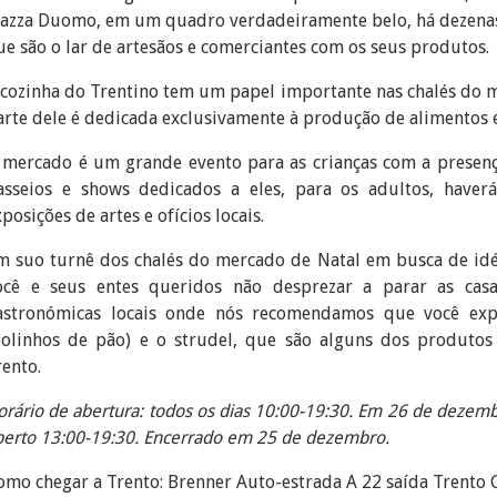
iazza Duomo, em um quadro verdadeiramente belo, há dezenas
ue são o lar de artesãos e comerciantes com os seus produtos.
 cozinha do Trentino tem um papel importante nas chalés do 
arte dele é dedicada exclusivamente à produção de alimentos e
 mercado é um grande evento para as crianças com a presen
asseios e shows dedicados a eles, para os adultos, haverá
posições de artes e ofícios locais.
m suo turnê dos chalés do mercado de Natal em busca de idé
ocê e seus entes queridos não desprezar a parar as casa
astronómicas locais onde nós recomendamos que você exp
bolinhos de pão) e o strudel, que são alguns dos produtos
rento.
orário de abertura: todos os dias 10:00-19:30. Em 26 de dezembr
berto 13:00-19:30. Encerrado em 25 de dezembro.
omo chegar a Trento: Brenner Auto-estrada A 22 saída Trento 